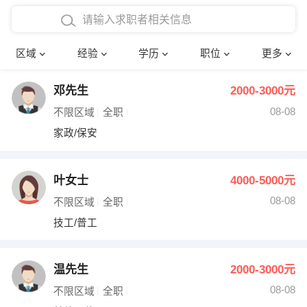
在校学生工作经验
本科
行政后勤
建筑装潢
确定
区域
经验
学历
职位
更多
三年以上工作经验
硕士
销售岗位
教师
邓先生
2000-3000元
四年以上工作经验
博士
文员
护士
08-08
不限区域
全职
五年以上工作经验
财务会计
传单派发
家政/保安
十年以上工作经验
超市零售
促销导购
叶女士
4000-5000元
网络IT
保健按摩
08-08
不限区域
全职
技工/普工
快递员
前台接待
收银员
技术员/工程师
温先生
2000-3000元
08-08
水电/机修
部门经理
不限区域
全职