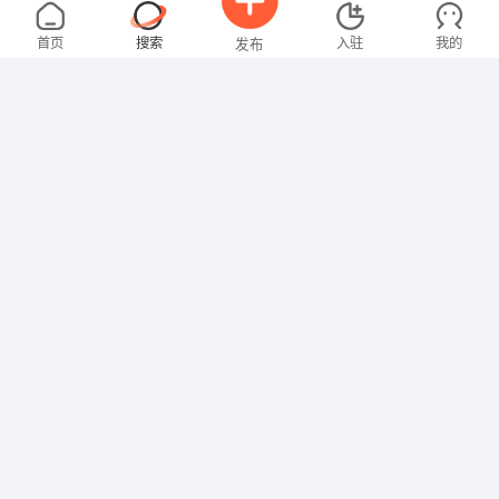
林女士
面议
08-08
不限区域
全职
高中
首页
搜索
入驻
我的
发布
文员
叶先生
面议
08-08
不限区域
全职
大专
招聘信息
求职简历
网络/IT
张女士
4000-5000元
08-08
不限区域
全职
其他职位
张先生
4000-5000元
08-08
不限区域
全职
大专